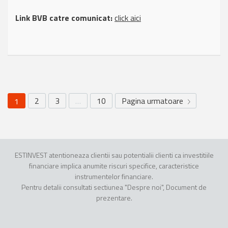
Link BVB catre comunicat:
click aici
2
3
…
10
Pagina urmatoare
1
ESTINVEST atentioneaza clientii sau potentialii clienti ca investitiile
financiare implica anumite riscuri specifice, caracteristice
instrumentelor financiare.
Pentru detalii consultati sectiunea "Despre noi", Document de
prezentare.