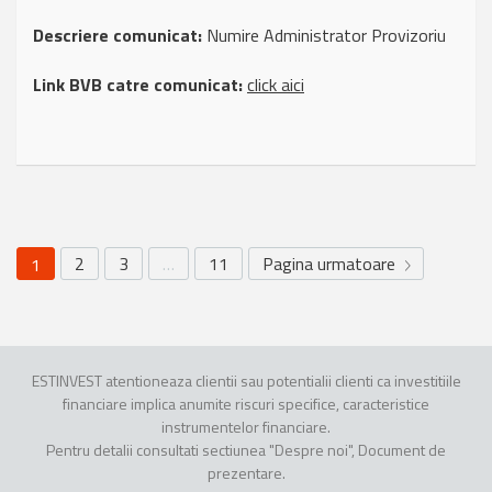
Descriere comunicat:
Numire Administrator Provizoriu
Link BVB catre comunicat:
click aici
2
3
…
11
Pagina urmatoare
1
ESTINVEST atentioneaza clientii sau potentialii clienti ca investitiile
financiare implica anumite riscuri specifice, caracteristice
instrumentelor financiare.
Pentru detalii consultati sectiunea "Despre noi", Document de
prezentare.