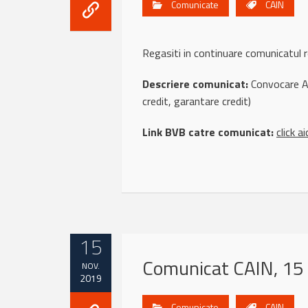
Comunicate
CAIN
Regasiti in continuare comunicatu
Descriere comunicat:
Convocare AG
credit, garantare credit)
Link BVB catre comunicat:
click ai
15
Comunicat CAIN, 15
NOV.
2019
Comunicate
CAIN