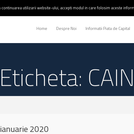
continuarea utilizarii website-ului, accepti modul in care folosim aceste informa
Home
Despre Noi
Informatii Piata de Capital
Eticheta: CAI
ianuarie 2020