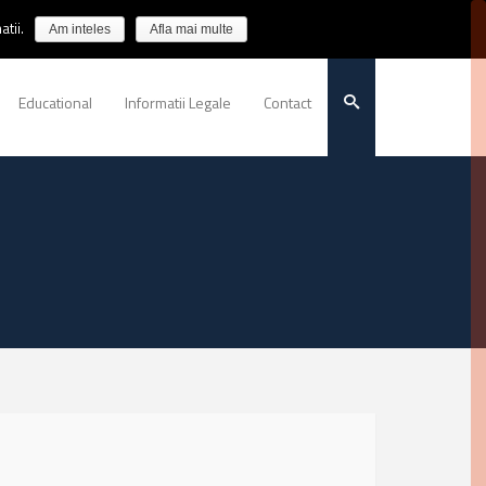
tii.
Am inteles
Afla mai multe
Educational
Informatii Legale
Contact
N