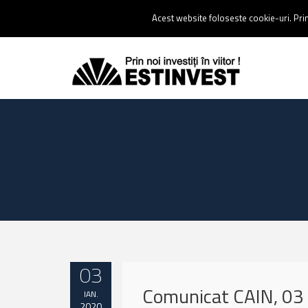
Contact:
0237 238 900 |
Email :
contact@estinvest.ro
Acest website foloseste cookie-uri. Prin 
03
Comunicat CAIN, 03 
IAN.
2020