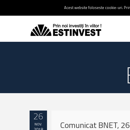
Contact:
0237 238 900 |
Email :
contact@estinvest.ro
Acest website foloseste cookie-uri. Prin 
26
Comunicat BNET, 26
NOV.
2018