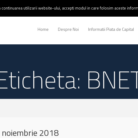
continuarea utilizarii website-ului, accepti modul in care folosim aceste informa
Home
Despre Noi
Informatii Piata de Capital
Eticheta: BNE
 noiembrie 2018