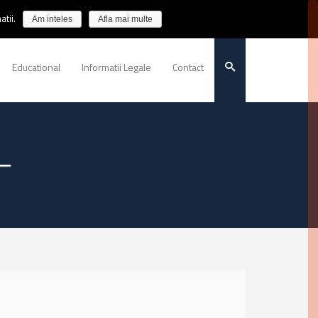
tii.
Am inteles
Afla mai multe
Educational
Informatii Legale
Contact
T