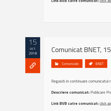
Link BVB catre comunicat:
click ai
15
Comunicat BNET, 15
OCT.
2018
Comunicate
BNET
Regasiti in continuare comunicat
Descriere comunicat:
Publicare Pr
Link BVB catre comunicat:
click ai