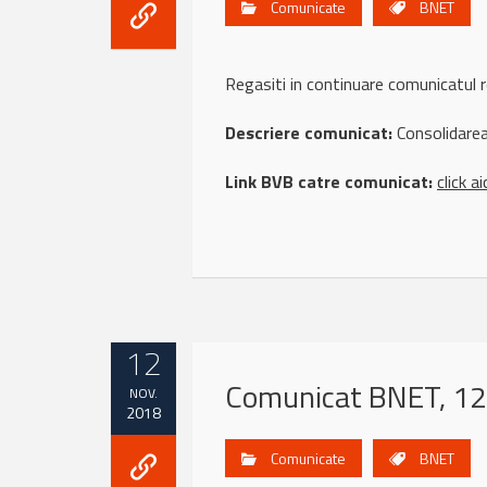
Comunicate
BNET
Regasiti in continuare comunicat
Descriere comunicat:
Consolidarea 
Link BVB catre comunicat:
click ai
12
Comunicat BNET, 12
NOV.
2018
Comunicate
BNET