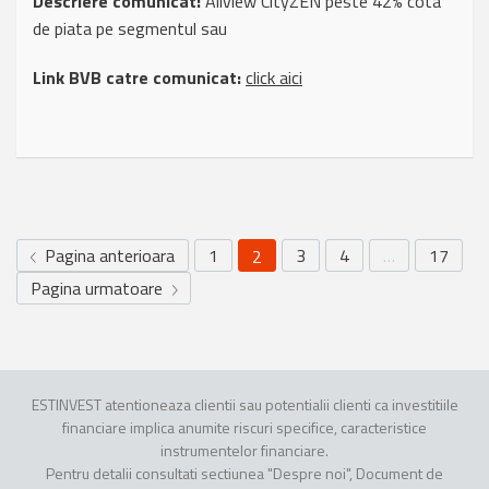
Descriere comunicat:
Allview CityZEN peste 42% cota
de piata pe segmentul sau
Link BVB catre comunicat:
click aici
Pagina anterioara
1
3
4
…
17
2
Pagina urmatoare
ESTINVEST atentioneaza clientii sau potentialii clienti ca investitiile
financiare implica anumite riscuri specifice, caracteristice
instrumentelor financiare.
Pentru detalii consultati sectiunea "Despre noi", Document de