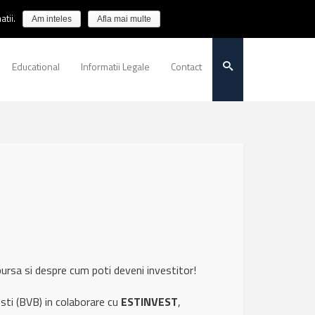
tii.
Am inteles
Afla mai multe
Educational
Informatii Legale
Contact
bursa si despre cum poti deveni investitor!
sti (BVB) in colaborare cu
ESTINVEST
,