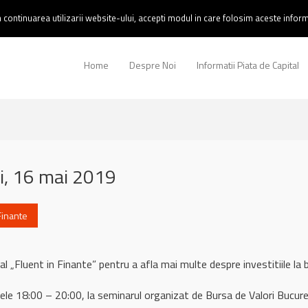
continuarea utilizarii website-ului, accepti modul in care folosim aceste informa
Home
Despre Noi
Informatii Piata de Capital
si, 16 mai 2019
Finante
 „Fluent in Finante” pentru a afla mai multe despre investitiile la 
rele 18:00 – 20:00, la seminarul organizat de Bursa de Valori Bucure