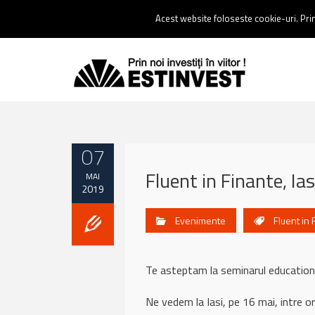
Contact:
0237 238 900 |
Email :
contact@estinvest.ro
Acest website foloseste cookie-uri. Prin 
07
Fluent in Finante, Ia
MAI
2019
Evenimente
Fluent in 
Te asteptam la seminarul educational
Ne vedem la Iasi, pe 16 mai, intre o