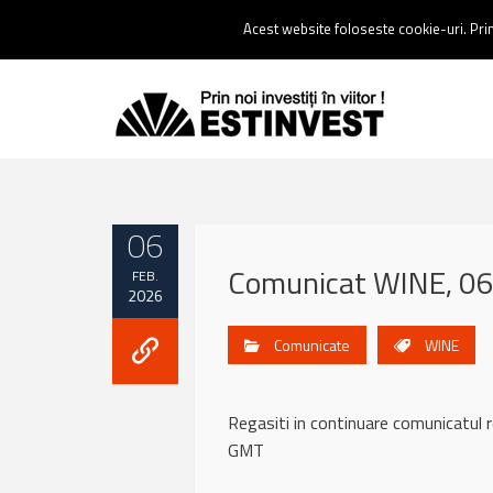
Contact:
0237 238 900 |
Email :
contact@estinvest.ro
Acest website foloseste cookie-uri. Prin 
06
Comunicat WINE, 06
FEB.
2026
Comunicate
WINE
Regasiti in continuare comunicatu
GMT