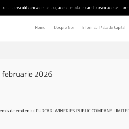
continuarea utilizarii website-ului, accepti modul in care folosim aceste informa
Home
Despre Noi
Informatii Piata de Capital
 februarie 2026
l remis de emitentul PURCARI WINERIES PUBLIC COMPANY LIMITED 