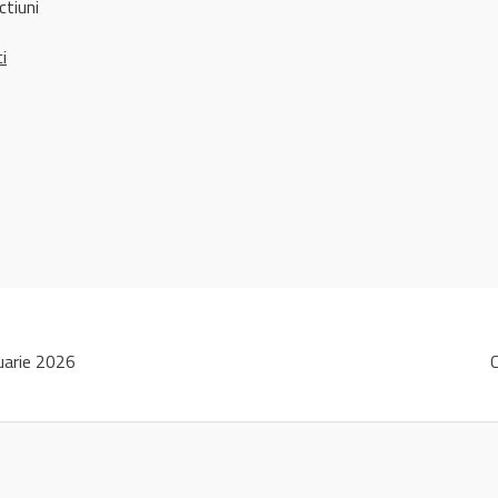
ctiuni
ci
uarie 2026