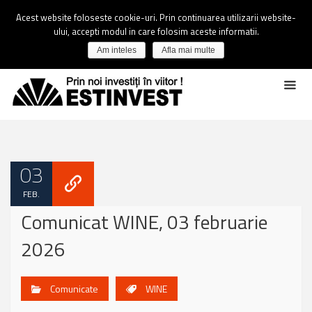
Acest website foloseste cookie-uri. Prin continuarea utilizarii website-
ului, accepti modul in care folosim aceste informatii.
Am inteles
Afla mai multe
03
FEB.
Comunicat WINE, 03 februarie
2026
Comunicate
WINE