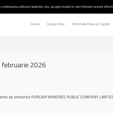
continuarea utilizarii website-ului, accepti modul in care folosim aceste informa
Home
Despre Noi
Informatii Piata de Capital
 februarie 2026
ul remis de emitentul PURCARI WINERIES PUBLIC COMPANY LIMITED