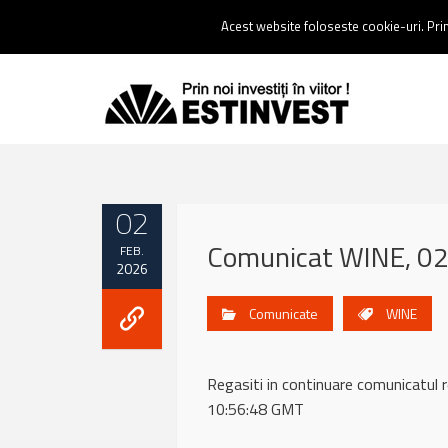
Contact:
0237 238 900 |
Email :
contact@estinvest.ro
Acest website foloseste cookie-uri. Prin 
02
Comunicat WINE, 02
FEB.
2026
Comunicate
WINE
Regasiti in continuare comunicat
10:56:48 GMT