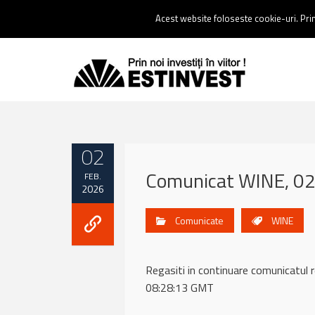
Contact:
0237 238 900 |
Email :
contact@estinvest.ro
Acest website foloseste cookie-uri. Prin 
02
Comunicat WINE, 02
FEB.
2026
Comunicate
WINE
Regasiti in continuare comunicat
08:28:13 GMT