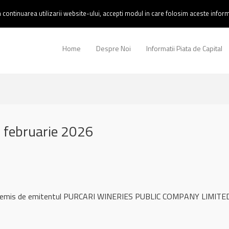
continuarea utilizarii website-ului, accepti modul in care folosim aceste informa
Home
Despre Noi
Informatii Piata de Capital
 februarie 2026
ul remis de emitentul PURCARI WINERIES PUBLIC COMPANY LIMITED