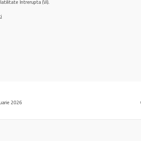
atilitate Intrerupta (Vi).
ci
uarie 2026