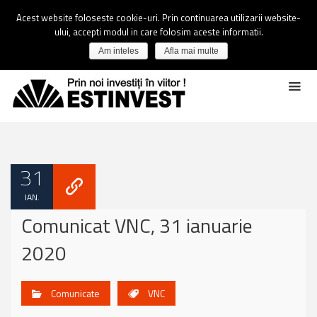
Acest website foloseste cookie-uri. Prin continuarea utilizarii website-
ului, accepti modul in care folosim aceste informatii.
Am inteles
Afla mai multe
31
IAN.
Comunicat VNC, 31 ianuarie
2020
Comunicate
VNC