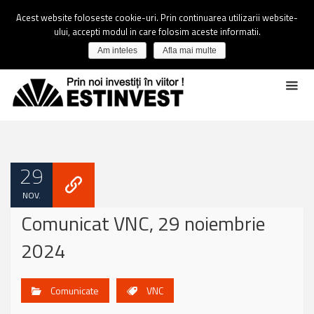
Acest website foloseste cookie-uri. Prin continuarea utilizarii website-
ului, accepti modul in care folosim aceste informatii.
Am inteles
Afla mai multe
29
NOV.
Comunicat VNC, 29 noiembrie
2024
Comunicate
VNC