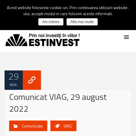
Acest website foloseste cookie-uri. Prin continuarea utilizarii website-
ului, accepti modul in care folosim aceste informatii.
Am inteles
Afla mai multe
29
AUG.
Comunicat VIAG, 29 august
2022
Comunicate
VIAG