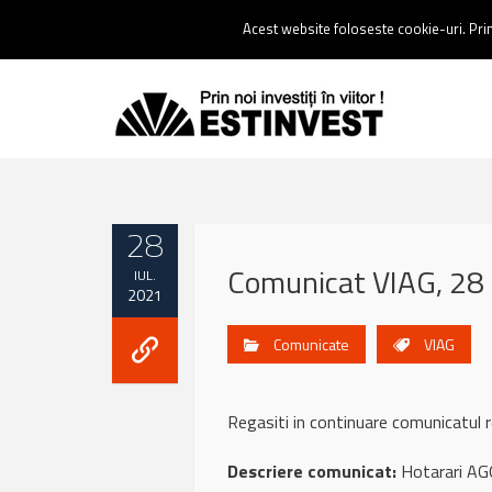
Contact:
0237 238 900 |
Email :
contact@estinvest.ro
Acest website foloseste cookie-uri. Prin 
28
Comunicat VIAG, 28 
IUL.
2021
Comunicate
VIAG
Regasiti in continuare comunicatu
Descriere comunicat:
Hotarari AG