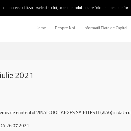
continuarea utilizarii website-ului, accepti modul in care folosim aceste informa
Home
Despre Noi
Informatii Piata de Capital
iulie 2021
l remis de emitentul VINALCOOL ARGES SA PITESTI (VIAG) in data 
OA 26.07.2021