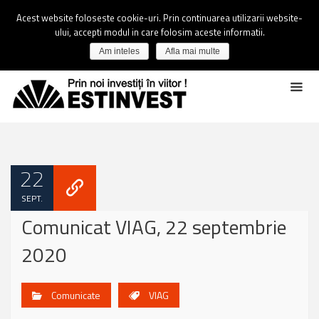
Acest website foloseste cookie-uri. Prin continuarea utilizarii website-
ului, accepti modul in care folosim aceste informatii.
Am inteles
Afla mai multe
22
SEPT.
Comunicat VIAG, 22 septembrie
2020
Comunicate
VIAG