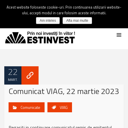
Acest website foloseste cookie-uri. Prin continuarea utilizarii website-
ului, accepti modul in care folosim aceste informatii.
Am inteles
Afla mai multe
22
MART.
Comunicat VIAG, 22 martie 2023
Comunicate
VIAG
Regasiti in continuare comunicatul remis de emitentul