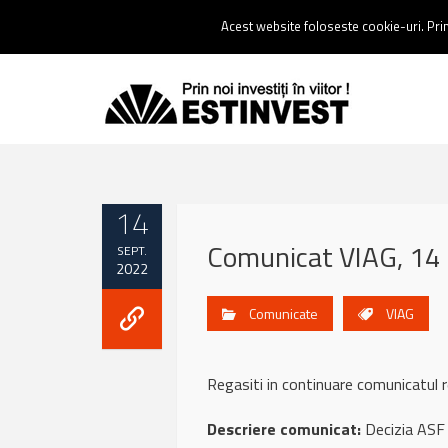
Contact:
0237 238 900 |
Email :
contact@estinvest.ro
Acest website foloseste cookie-uri. Prin 
14
Comunicat VIAG, 14
SEPT.
2022
Comunicate
VIAG
Regasiti in continuare comunicatu
Descriere comunicat:
Decizia ASF