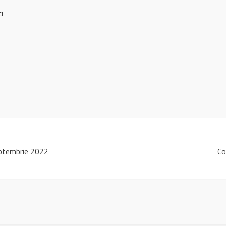
ci
ptembrie 2022
Co