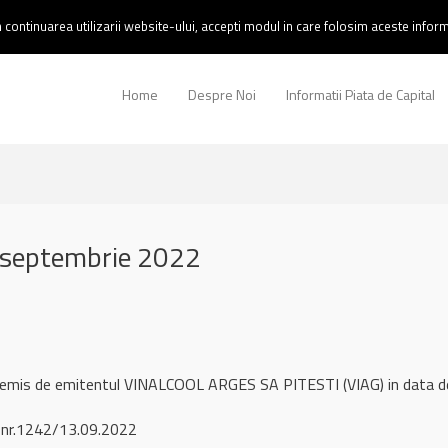
continuarea utilizarii website-ului, accepti modul in care folosim aceste informa
Home
Despre Noi
Informatii Piata de Capital
 septembrie 2022
l remis de emitentul VINALCOOL ARGES SA PITESTI (VIAG) in data
 nr.1242/13.09.2022