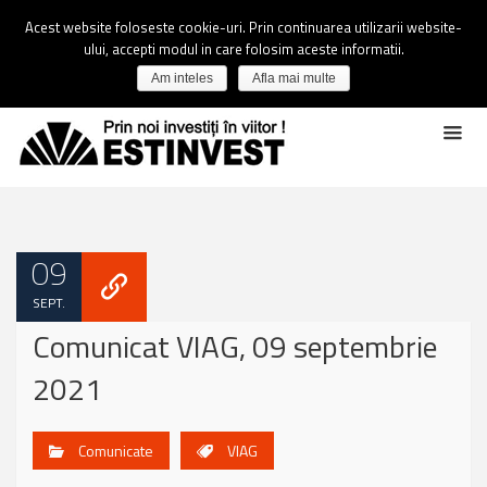
Acest website foloseste cookie-uri. Prin continuarea utilizarii website-
ului, accepti modul in care folosim aceste informatii.
Am inteles
Afla mai multe
09
SEPT.
Comunicat VIAG, 09 septembrie
2021
Comunicate
VIAG