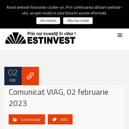
Acest website foloseste cookie-uri. Prin continuarea utilizarii website-
ului, accepti modul in care folosim aceste informatii.
Am inteles
Afla mai multe
02
FEB.
Comunicat VIAG, 02 februarie
2023
Comunicate
VIAG