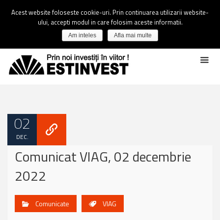
Acest website foloseste cookie-uri. Prin continuarea utilizarii website-
ului, accepti modul in care folosim aceste informatii.
Am inteles
Afla mai multe
02
DEC.
Comunicat VIAG, 02 decembrie
2022
Comunicate
VIAG