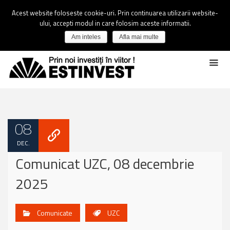
Acest website foloseste cookie-uri. Prin continuarea utilizarii website-
ului, accepti modul in care folosim aceste informatii.
Am inteles
Afla mai multe
08
DEC.
Comunicat UZC, 08 decembrie
2025
Comunicate
UZC