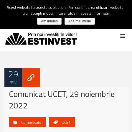
Acest website foloseste cookie-uri. Prin continuarea utilizarii website-
ului, accepti modul in care folosim aceste informatii.
Am inteles
Afla mai multe
29
NOV.
Comunicat UCET, 29 noiembrie
2022
Comunicate
UCET