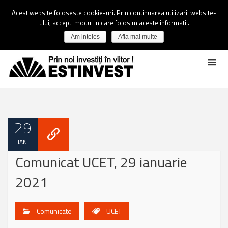
Acest website foloseste cookie-uri. Prin continuarea utilizarii website-
ului, accepti modul in care folosim aceste informatii.
Am inteles
Afla mai multe
29
IAN.
Comunicat UCET, 29 ianuarie
2021
Comunicate
UCET