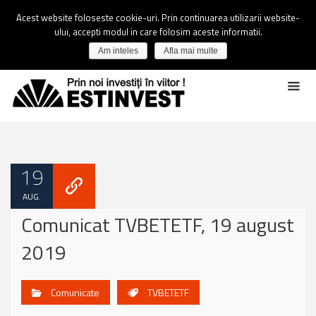
Acest website foloseste cookie-uri. Prin continuarea utilizarii website-
ului, accepti modul in care folosim aceste informatii.
Am inteles
Afla mai multe
19
AUG.
Comunicat TVBETETF, 19 august
2019
Comunicate
TVBETETF