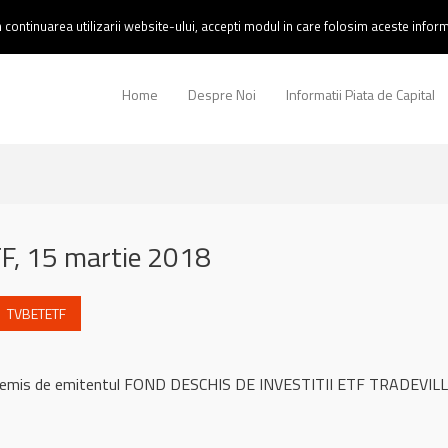
continuarea utilizarii website-ului, accepti modul in care folosim aceste informa
Home
Despre Noi
Informatii Piata de Capital
, 15 martie 2018
TVBETETF
ul remis de emitentul FOND DESCHIS DE INVESTITII ETF TRADEVILL