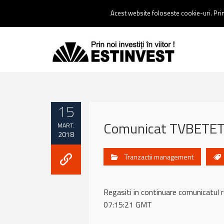
Contact:
0237 238 900 |
Email :
contact@estinvest.ro
Acest website foloseste cookie-uri. Prin 
15
Comunicat TVBETETF
MART.
2018
Tranzactii management
Regasiti in continuare comunicat
07:15:21 GMT