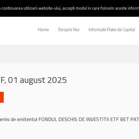
continuarea utilizarii website-ului, accepti modul in care folosim aceste informa
Home
Despre Noi
Informatii Piata de Capital
F, 01 august 2025
ul remis de emitentul FONDUL DESCHIS DE INVESTITII ETF BET PA