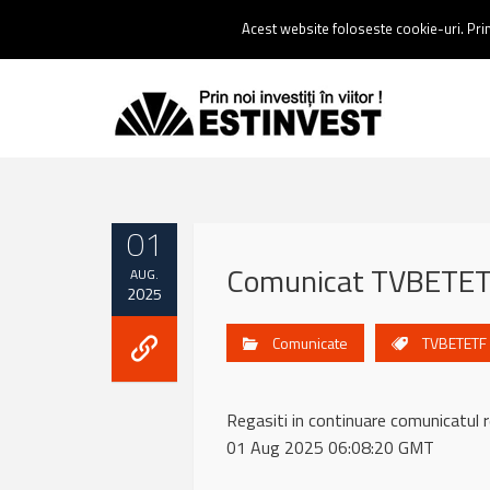
Contact:
0237 238 900 |
Email :
contact@estinvest.ro
Acest website foloseste cookie-uri. Prin 
01
Comunicat TVBETET
AUG.
2025
Comunicate
TVBETETF
Regasiti in continuare comunicat
01 Aug 2025 06:08:20 GMT