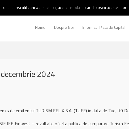
continuarea utilizarii website-ului, accepti modul in care folosim aceste informa
Home
Despre Noi
Informatii Piata de Capital
 decembrie 2024
 remis de emitentul TURISM FELIX S.A. (TUFE) in data de Tue, 10
SIF IFB Finwest – rezultate oferta publica de cumparare Turism Fe