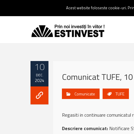
Contact:
0237 238 900 |
Email :
contact@estinvest.ro
Acest website foloseste cookie-uri. Prin 
10
Comunicat TUFE, 10
DEC.
2024
Comunicate
TUFE
Regasiti in continuare comunicatul
Descriere comunicat:
Notificare S