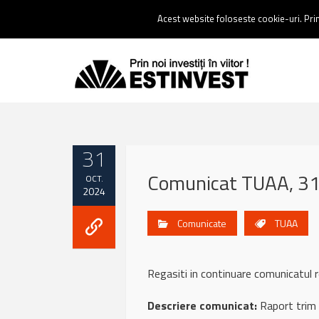
Contact:
0237 238 900 |
Email :
contact@estinvest.ro
Acest website foloseste cookie-uri. Prin 
31
Comunicat TUAA, 31
OCT.
2024
Comunicate
TUAA
Regasiti in continuare comunicat
Descriere comunicat:
Raport trim