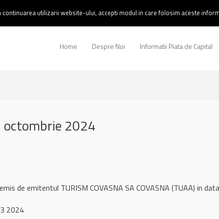
continuarea utilizarii website-ului, accepti modul in care folosim aceste informa
Home
Despre Noi
Informatii Piata de Capital
 octombrie 2024
ul remis de emitentul TURISM COVASNA SA COVASNA (TUAA) in dat
 3 2024