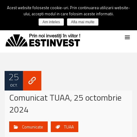
Acest website foloseste cookie-uri. Prin continuarea utilizarii website-
ului, accepti modul in care folosim aceste informatii.
Am inteles
Afla mai multe
25
OCT.
Comunicat TUAA, 25 octombrie
2024
Comunicate
TUAA