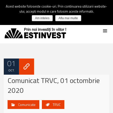
Acest website foloseste cookie-uri. Prin continuarea utilizarii website-
ului, accepti modul in care folosim aceste informatii.
Am inteles
Afla mai multe
01
OCT.
Comunicat TRVC, 01 octombrie
2020
Comunicate
TRVC