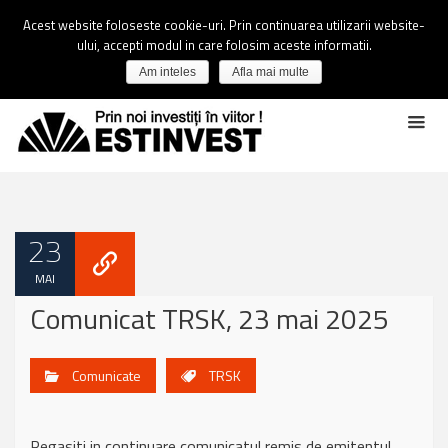
Acest website foloseste cookie-uri. Prin continuarea utilizarii website-
ului, accepti modul in care folosim aceste informatii.
Am inteles
Afla mai multe
23
MAI
Comunicat TRSK, 23 mai 2025
Comunicate
TRSK
Regasiti in continuare comunicatul remis de emitentul