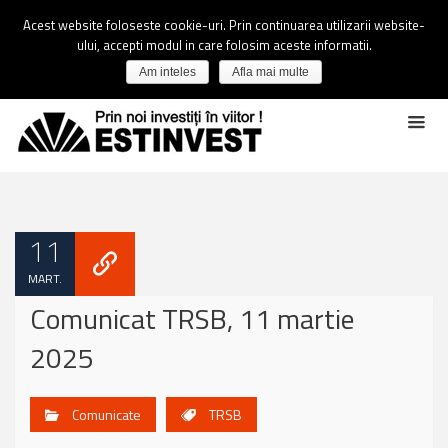
Acest website foloseste cookie-uri. Prin continuarea utilizarii website-
ului, accepti modul in care folosim aceste informatii.
Am inteles
Afla mai multe
11
MART.
Comunicat TRSB, 11 martie
2025
Comunicate
TRSB