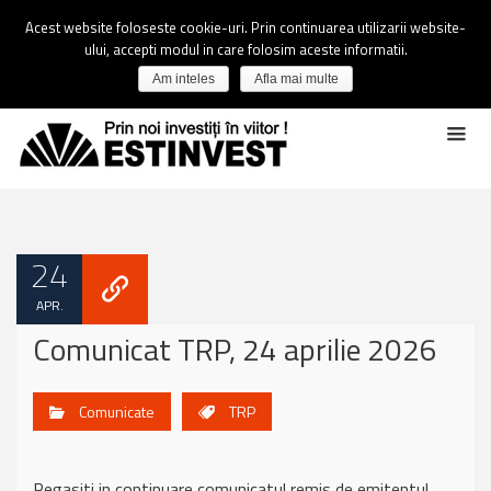
Acest website foloseste cookie-uri. Prin continuarea utilizarii website-
ului, accepti modul in care folosim aceste informatii.
Am inteles
Afla mai multe
24
APR.
Comunicat TRP, 24 aprilie 2026
Comunicate
TRP
Regasiti in continuare comunicatul remis de emitentul