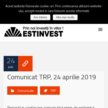
Acest website foloseste cookie-uri. Prin continuarea utilizarii website-
ului, accepti modul in care folosim aceste informatii.
Am inteles
Afla mai multe
24
APR.
Comunicat TRP, 24 aprilie 2019
Comunicate
TRP
Regasiti in continuare comunicatul remis de emitentul