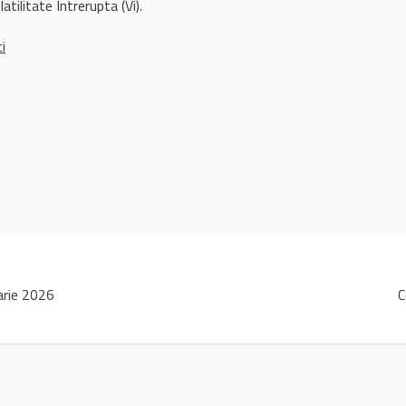
atilitate Intrerupta (Vi).
ci
arie 2026
C