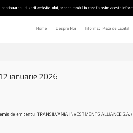
continuarea utilizarii website-ului, accepti modul in care folosim aceste informa
Home
Despre Noi
Informatii Piata de Capital
12 ianuarie 2026
l remis de emitentul TRANSILVANIA INVESTMENTS ALLIANCE S.A. (