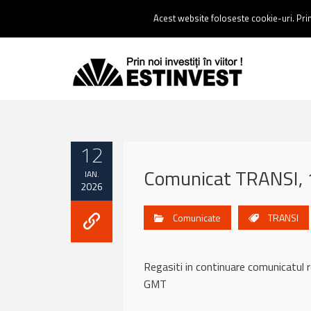
Contact:
0237 238 900 |
Email :
contact@estinvest.ro
Acest website foloseste cookie-uri. Prin 
12
Comunicat TRANSI, 
IAN.
2026
Comunicate
TRANSI
Regasiti in continuare comunicatu
GMT