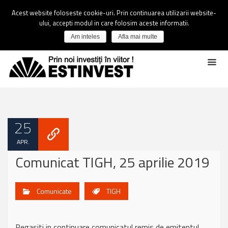
Acest website foloseste cookie-uri. Prin continuarea utilizarii website-
ului, accepti modul in care folosim aceste informatii.
Am inteles
Afla mai multe
25
APR.
Comunicat TIGH, 25 aprilie 2019
Comunicate
TIGH
Regasiti in continuare comunicatul remis de emitentul