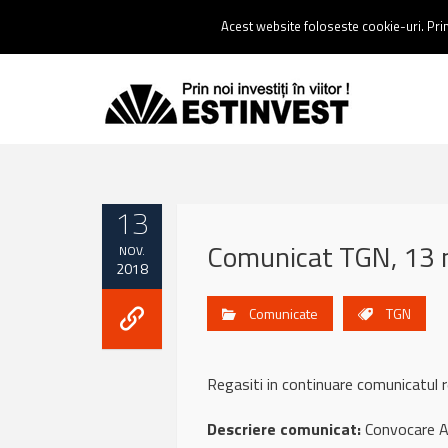
Contact:
0237 238 900 |
Email :
contact@estinvest.ro
Acest website foloseste cookie-uri. Prin 
13
Comunicat TGN, 13 
NOV.
2018
Comunicate
TGN
Regasiti in continuare comunicatul
Descriere comunicat:
Convocare 