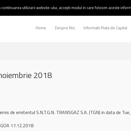
continuarea utilizarii website-ului, accepti modul in care folosim aceste informa
Home
Despre Noi
Informatii Piata de Capital
noiembrie 2018
 remis de emitentul S.N.T.G.N. TRANSGAZ S.A. (TGN) in data de T
AGOA 17.12.2018