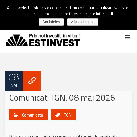
Acest website foloseste cookie-uri. Prin continuarea utilizarii website-
ului, accepti modul in care folosim aceste informatii.
Am inteles
Afla mai multe
08
MAI
Comunicat TGN, 08 mai 2026
Comunicate
TGN
Regasiti in continuare comunicatul remis de emitentul