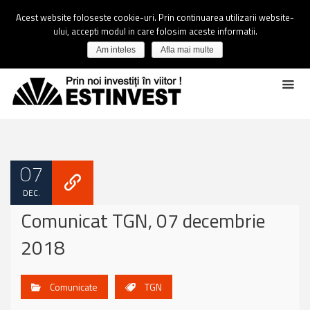
Acest website foloseste cookie-uri. Prin continuarea utilizarii website-
ului, accepti modul in care folosim aceste informatii.
Am inteles
Afla mai multe
07
DEC.
Comunicat TGN, 07 decembrie
2018
Comunicate
TGN