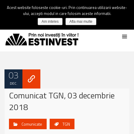
Acest website foloseste cookie-uri. Prin continuarea utilizarii website-
ului, accepti modul in care folosim aceste informatii.
Am inteles
Afla mai multe
03
DEC.
Comunicat TGN, 03 decembrie
2018
Comunicate
TGN