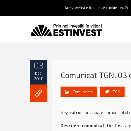
Contact:
0237 238 900 |
Email :
contact@estinvest.ro
Acest website foloseste cookie-uri. Prin 
03
Comunicat TGN, 03 
DEC.
2018
Comunicate
TGN
Regasiti in continuare comunicatul
Descriere comunicat:
Desfasurare