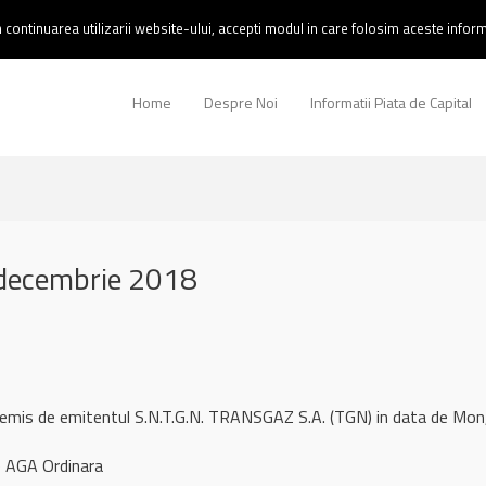
continuarea utilizarii website-ului, accepti modul in care folosim aceste informa
Home
Despre Noi
Informatii Piata de Capital
decembrie 2018
 remis de emitentul S.N.T.G.N. TRANSGAZ S.A. (TGN) in data de M
 AGA Ordinara