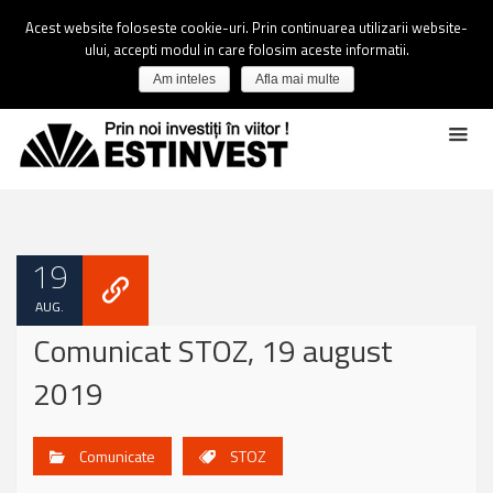
Acest website foloseste cookie-uri. Prin continuarea utilizarii website-
ului, accepti modul in care folosim aceste informatii.
Am inteles
Afla mai multe
19
AUG.
Comunicat STOZ, 19 august
2019
Comunicate
STOZ