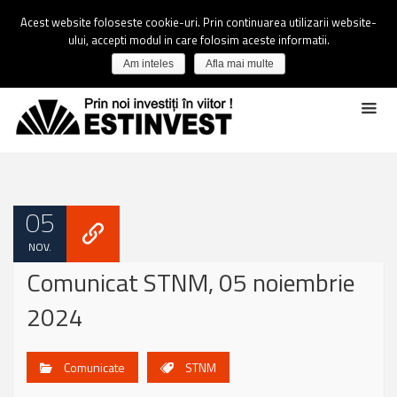
Acest website foloseste cookie-uri. Prin continuarea utilizarii website-
ului, accepti modul in care folosim aceste informatii.
Am inteles
Afla mai multe
05
NOV.
Comunicat STNM, 05 noiembrie
2024
Comunicate
STNM