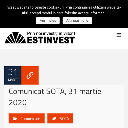
Acest website foloseste cookie-uri. Prin continuarea utilizarii website-
ului, accepti modul in care folosim aceste informatii.
Am inteles
Afla mai multe
31
MART.
Comunicat SOTA, 31 martie
2020
Comunicate
SOTA