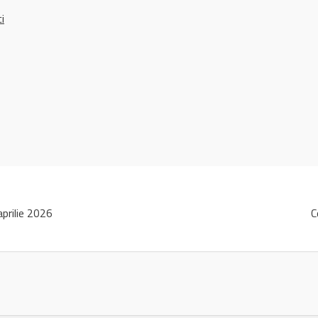
ci
prilie 2026
C