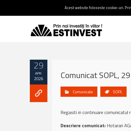
Contact:
0237 238 900 |
Email :
contact@estinvest.ro
Acest website foloseste cookie-uri. Prin 
29
Comunicat SOPL, 29 
APR.
2026
Comunicate
SOPL
Regasiti in continuare comunicat
Descriere comunicat:
Hotarari AG