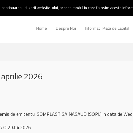
continuarea utilizarii website-ului, accepti modul in care folosim aceste informa
Home
Despre Noi
Informatii Piata de Capital
aprilie 2026
ul remis de emitentul SOMPLAST SA NASAUD (SOPL) in data de We
A O 29.04.2026