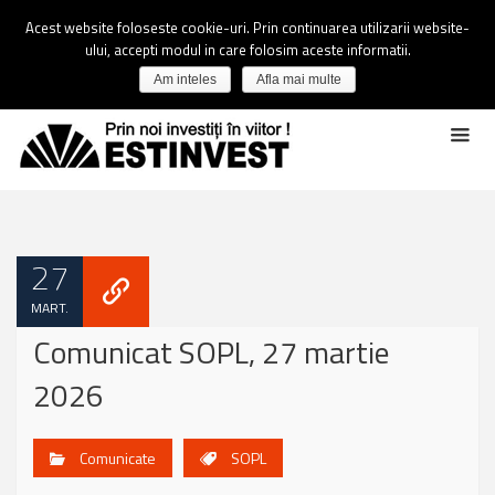
Acest website foloseste cookie-uri. Prin continuarea utilizarii website-
ului, accepti modul in care folosim aceste informatii.
Am inteles
Afla mai multe
27
MART.
Comunicat SOPL, 27 martie
2026
Comunicate
SOPL