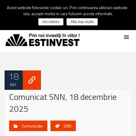
Acest website foloseste cookie-uri. Prin continuarea utilizarii website-
ului, accepti modul in care folosim aceste informatii.
Am inteles
Afla mai multe
18
DEC.
Comunicat SNN, 18 decembrie
2025
Comunicate
SNN