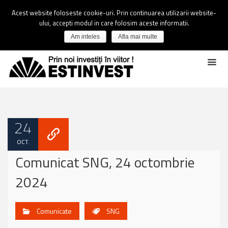
Acest website foloseste cookie-uri. Prin continuarea utilizarii website-
ului, accepti modul in care folosim aceste informatii.
Am inteles
Afla mai multe
24
OCT.
Comunicat SNG, 24 octombrie
2024
Comunicate
SNG