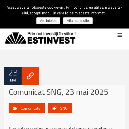
Acest website foloseste cookie-uri. Prin continuarea utilizarii website-
ului, accepti modul in care folosim aceste informatii.
Am inteles
Afla mai multe
23
MAI
Comunicat SNG, 23 mai 2025
Comunicate
SNG
Regasiti in continuare comunicatul remis de emitentul