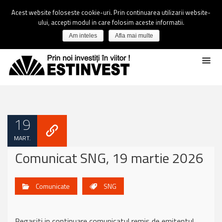
Acest website foloseste cookie-uri. Prin continuarea utilizarii website-
ului, accepti modul in care folosim aceste informatii.
Am inteles
Afla mai multe
19
MART.
Comunicat SNG, 19 martie 2026
Comunicate
SNG
Regasiti in continuare comunicatul remis de emitentul